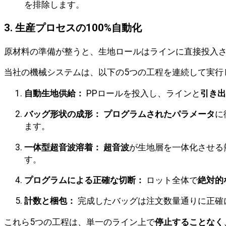
を排除します。
3. 生産プロセスの100%自動化
原材料の準備が整うと、生地ロールはラインに直接投入
当社の機械システムは、以下の5つの工程を連続して実行
自動生地供給：
PPロールを投入し、ラインと
引き出
バッグ形状の成形：
プログラムされたパラメータ
に
ます。
一体型超音波溶着：
超音波
が生地層を一体化させる
す。
プログラムによる正確な切断：
ロット全体で
絶対的
計数と梱包：
完成したバッグは注文数量通りに正確
これら5つの工程は、単一のライン上で
停止することなく