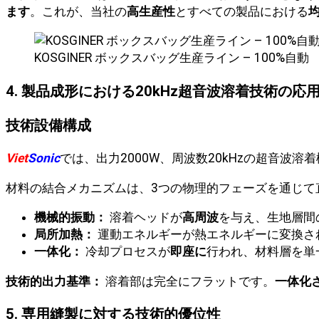
ます
。これが、当社の
高生産性
とすべての製品における
KOSGINER ボックスバッグ生産ライン – 100%自動
4. 製品成形における20kHz超音波溶着技術の応
技術設備構成
Viet
Sonic
では、出力2000W、周波数20kHzの超音
材料の結合メカニズムは、3つの物理的フェーズを通じて
機械的振動：
溶着ヘッドが
高周波
を与え、生地層間
局所加熱：
運動エネルギーが熱エネルギーに変換さ
一体化：
冷却プロセスが
即座に
行われ、材料層を単
技術的出力基準：
溶着部は完全にフラットです。
一体化
5. 専用縫製に対する技術的優位性