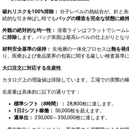
破れリスクを100%排除：
分子レベルの熱結合が、針と糸
続的な引き伸ばし時でも
バッグの構造を完全な状態に維
外観の絶対的な均一性：
溶着ラインはフラットでシーム
に排除
します。バッグ表面は最高レベルの仕上がりとな
材料安全基準の保持：
生地層の一体化プロセスは
熱を発
り、医療および食品業界の包装に関する厳しい検査基準
大口注文に対応する生産性
カタログ上の理論値は排除しています。工場での実際の
生産量は具体的に以下の通りです：
標準シフト（8時間）：
28,800枚に達します。
1日2シフト稼働：
50,000枚を超えます。
週単位：
250,000～350,000枚に達します。