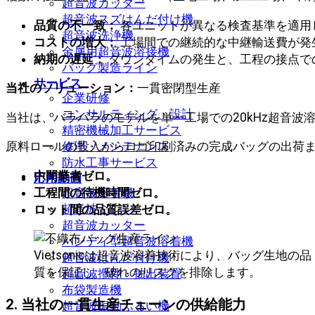
超音波カッター
超音波スズはんだ付け機
品質の不一致：
各ユニットが異なる検査基準を適用
超音波洗浄機
コストの増大：
工場間での継続的な中継輸送費が発
金属用超音波溶接機
納期の遅延：
ダウンタイムの発生と、工程の接点で
バッグ製造ライン
サービス
当社のソリューション：
一貫密閉型生産
企業研修
コンサルティング・設計
当社は、バラバラのモデルを単一工場での20kHz超音
精密機械加工サービス
修理・メンテナンス
原料ロールの投入からロゴ印刷済みの完成バッグの出荷ま
防水工事サービス
中間業者ゼロ。
応用動画
工程間の待機時間ゼロ。
超音波溶着機
超音波ミシン
ロット間の品質誤差ゼロ。
超音波カッター
ハンディ型超音波溶着機
Vietsonicは超音波溶着技術により、バッグ生地の品
超音波はんだ付け機
質を保証し、破れのリスクを排除します。
超音波攪拌・抽出装置
布袋製造機
2. 当社の一貫生産チェーンの供給能力
超音波振動ふるい機