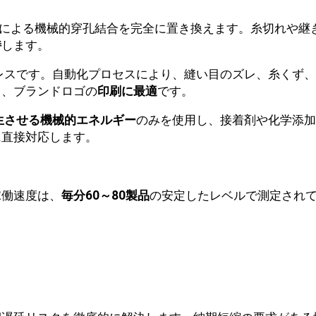
による機械的穿孔結合を完全に置き換えます。糸切れや継
持
します。
レスです。自動化プロセスにより、縫い目のズレ、糸くず、
り、ブランドロゴの
印刷に最適
です。
生させる機械的エネルギー
のみを使用し、接着剤や化学添加
に直接対応します。
稼働速度は、
毎分60～80製品
の安定したレベルで測定され