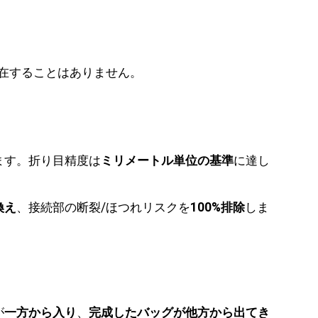
在することはありません。
ます。折り目精度は
ミリメートル単位の基準
に達し
換え
、接続部の断裂/ほつれリスクを
100%排除
しま
が
一方から入り
、
完成したバッグが他方から出てき