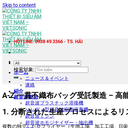
Skip to content
HOTLINE: 0938 49 3366 - TS. HẢI
検索対象:
ホーム
ニュース＆イベント
連絡
紹介
A-Z 一貫不織布バッグ受託製造 – 
超音波製品
超音波プラスチック溶接機
ハンディ型超音波樹脂溶着機
1. 分断された生産プロセスによる
超音波ミシン
超音波ホモジナイザー・抽出機
複数の独立したサプライヤー（生地工場、加工工場、印刷