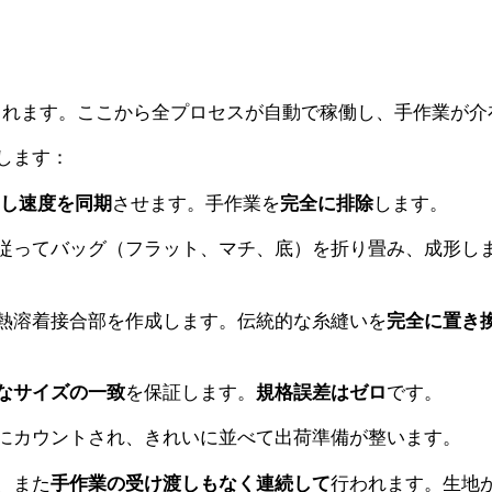
されます。ここから全プロセスが自動で稼働し、手作業が介
します：
し速度を同期
させます。手作業を
完全に排除
します。
従ってバッグ（フラット、マチ、底）を折り畳み、成形し
熱溶着接合部を作成します。伝統的な糸縫いを
完全に置き
なサイズの一致
を保証します。
規格誤差はゼロ
です。
にカウントされ、きれいに並べて出荷準備が整います。
、また
手作業の受け渡しもなく連続して
行われます。生地