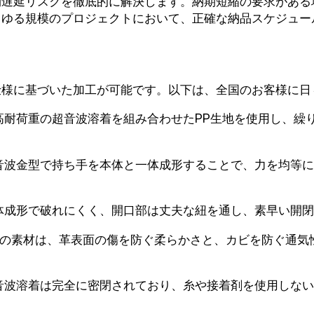
期遅延リスクを徹底的に解決します。納期短縮の要求がある
らゆる規模のプロジェクトにおいて、正確な納品スケジュー
仕様に基づいた加工が可能です。以下は、全国のお客様に日
高耐荷重の超音波溶着を組み合わせたPP生地を使用し、繰
音波金型で持ち手を本体と一体成形することで、力を均等に
体成形で破れにくく、開口部は丈夫な紐を通し、素早い開閉
目付けの素材は、革表面の傷を防ぐ柔らかさと、カビを防ぐ通
波溶着は完全に密閉されており、糸や接着剤を使用しないた