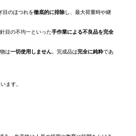
ぎ目のほつれを
徹底的に排除
し、最大荷重時や継
針目の不均一といった
手作業による不良品を完全
物は
一切使用しません
。完成品は
完全に純粋
であ
ています。