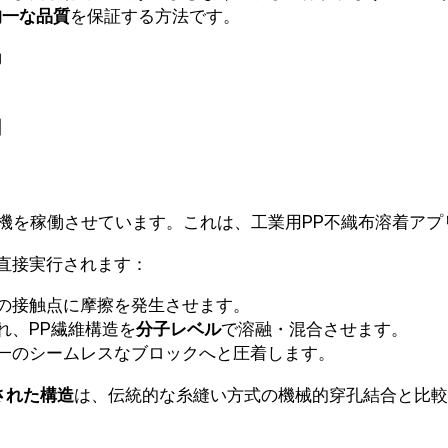
均一な品質
を保証する方法です。
用
波溶着機を稼働させています。これは、工業用PP不織布溶着
直接実行されます：
の接触点に摩擦を発生させます。
れ、PP繊維構造を
分子レベル
で溶融・混合させます。
一のシームレスなブロックへと圧着します。
された構造
は、伝統的な糸縫い方式の機械的穿孔結合と比較