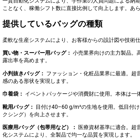
一貫自動化システムにより、手作業の人員問題による納
ことなく、稼働シフト数に直接比例して向上します。あ
提供しているバッグの種類
柔軟な生産システムにより、お客様からの設計図や技術
買い物・スーパー用バッグ：
小売業界向けの主力製品。
露出率を高めます。
小判抜きバッグ：
ファッション・化粧品業界に最適。超
感のある形状を実現します。
巾着袋：
イベントパッケージや消費財に使用。本体は一
靴用バッグ：
目付け40–60 g/m²の生地を使用。低
クシング）を向上させます。
医療用バッグ（包帯用など）：
医療資材基準に適合。超音
化システムにより、全製品で均一な品質を実現します。