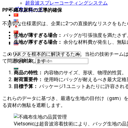
超音波スプレーコーティングシステム
ダウンロード
PP不織布原料の主導的確保
不適切な仕様選択は、企業に2つの直接的なリスクをもた
生地が薄すぎる場合：
バッグが引張強度を満たさず
生地が厚すぎる場合：
余分な材料費が発生し、無駄
このリスクを根本的に解決するため、当社の技術チームは
検索対象:
て問題を解決します：
商品の特性：
内容物のサイズ、形状、物理的性質。
耐荷重要件：
使用時にバッグが耐えるべき最大定格
目標予算：
パッケージ1ユニットあたりに許容され
これらのデータに基づき、最適な生地の目付け（gsm）
る資材の無駄を遮断します。
Vietsonicは超音波溶着技術により、バッグ生地