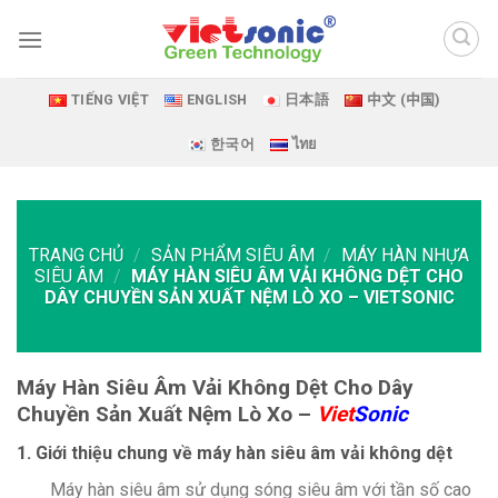
Skip
to
content
TIẾNG VIỆT
ENGLISH
日本語
中文 (中国)
한국어
ไทย
TRANG CHỦ
/
SẢN PHẨM SIÊU ÂM
/
MÁY HÀN NHỰA
SIÊU ÂM
/
MÁY HÀN SIÊU ÂM VẢI KHÔNG DỆT CHO
DÂY CHUYỀN SẢN XUẤT NỆM LÒ XO – VIETSONIC
Máy Hàn Siêu Âm Vải Không Dệt Cho Dây
Chuyền Sản Xuất Nệm Lò Xo –
Viet
Sonic
1. Giới thiệu chung về máy hàn siêu âm vải không dệt
Máy hàn siêu âm sử dụng sóng siêu âm với tần số cao