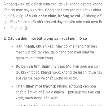
(khoảng 20 kHz) để hàn dính các lớp vải không dệt mà không
cần chỉ may hay keo dán. Công nghệ này tạo ma sát và nhiệt
cục bộ, giúp
liên kết chắc chắn, không xơ rối
, và không để
lại dấu vết hàn – rất phù hợp với dây chuyền sản xuất nệm lò
xo công nghiệp.
2. Các ưu điểm nổi bật trong sản xuất nệm lò xo
Hàn nhanh, chuẩn xác:
Máy có khả năng hàn liền
mạch với tốc độ cao, giúp nâng cao hiệu suất và
giảm chi phí nhân công.
Độ bền và tính thẩm mỹ cao:
Mối hàn siêu âm có
độ kín khít cao, kháng nước, không để lại chỉ thừa hay
sợi vải rơi, bảo vệ chất lượng lõi lò xo.
Thân thiện môi trường:
Không sử dụng keo hóa
chất, giảm khí thải và ô nhiễm – phù hợp với tiêu chí
xanh, sạch trong sản xuất.