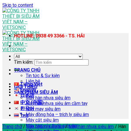
Skip to content
HOTLINE: 0938 49 3366 - TS. HẢI
Tìm kiếm:
TRANG CHỦ
Tin tức & Sự kiện
Liên hệ
Tiếng Việt
GIỚI THIỆU
English
SẢN PHẨM SIÊU ÂM
日本語
Máy hàn nhựa siêu âm
中文 (中国)
Máy hàn nhựa siêu âm cầm tay
한국어
Máy may siêu âm
Máy đồng hóa – trích ly siêu âm
ไทย
Máy cắt siêu âm
Máy hàn vảy thiếc siêu âm
Trang chủ
/
Sản phẩm siêu âm
/
Máy hàn nhựa siêu âm
/
Hàn