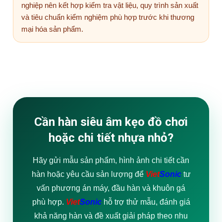
nghiệp nên kết hợp kiểm tra vật liệu, quy trình sản xuất
và tiêu chuẩn kiểm nghiệm phù hợp trước khi thương
mại hóa sản phẩm.
Cần hàn siêu âm kẹo đồ chơi
hoặc chi tiết nhựa nhỏ?
Hãy gửi mẫu sản phẩm, hình ảnh chi tiết cần
hàn hoặc yêu cầu sản lượng để
Viet
Sonic
tư
vấn phương án máy, đầu hàn và khuôn gá
phù hợp.
Viet
Sonic
hỗ trợ thử mẫu, đánh giá
khả năng hàn và đề xuất giải pháp theo nhu