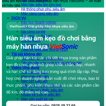
Máy rửa siêu âm
siêu âm kẹo đồ chơi bằng máy hàn nhựa VietSonic – An toàn
Máy hàn siêu âm kim loại
và hiệu quả
Hệ thống phun phủ siêu âm
Máy sàng rung siêu âm
DỊCH VỤ
Đào tạo doanh nghiệp
VietSonic • Giải pháp hàn nhựa siêu âm
Tư vấn – Thiết kế
Gia công cơ khí
Sửa chữa – Bảo trì
Hàn siêu âm kẹo đồ chơi bằng
Chống thấm
máy hàn nhựa
Viet
Sonic
Đánh giá hư hỏng
Thiết kế Website WordPress
Túi vải không dệt
Giải pháp hàn kín các chi tiết nhựa trong sản phẩm
Sản xuất túi vải không dệt
Dây chuyền sản xuất túi vải không dệt
kẹo đồ chơi, giúp mối ghép chắc chắn, đẹp, nhanh
Video Ứng dụng
và hạn chế sử dụng keo trong quá trình lắp ráp. Phù
Máy hàn siêu âm
Máy may siêu âm
hợp cho doanh nghiệp sản xuất đồ chơi nhựa, bao bì
Máy cắt siêu âm
thực phẩm, phụ kiện nhựa nhỏ và các sản phẩm cần
Máy hàn siêu âm cầm tay
Máy hàn vảy thiếc siêu âm
độ kín, độ thẩm mỹ cao.
Khuấy và trích ly siêu âm
Máy sản xuất túi vải
DOWNLOAD
Gọi tư vấn: 0938 49 33 66