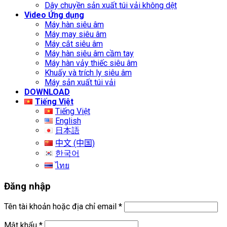
Dây chuyền sản xuất túi vải không dệt
Video Ứng dụng
Máy hàn siêu âm
Máy may siêu âm
Máy cắt siêu âm
Máy hàn siêu âm cầm tay
Máy hàn vảy thiếc siêu âm
Khuấy và trích ly siêu âm
Máy sản xuất túi vải
DOWNLOAD
Tiếng Việt
Tiếng Việt
English
日本語
中文 (中国)
한국어
ไทย
Đăng nhập
Tên tài khoản hoặc địa chỉ email
*
Mật khẩu
*