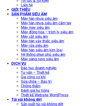
Tin tức & Sự kiện
Liên hệ
GIỚI THIỆU
SẢN PHẨM SIÊU ÂM
Máy hàn nhựa siêu âm
Máy hàn nhựa siêu âm cầm tay
Máy may siêu âm
Máy đồng hóa – trích ly siêu âm
Máy cắt siêu âm
Máy hàn vảy thiếc siêu âm
Máy rửa siêu âm
Máy hàn siêu âm kim loại
Hệ thống phun phủ siêu âm
Máy sàng rung siêu âm
DỊCH VỤ
Đào tạo doanh nghiệp
Tư vấn – Thiết kế
Gia công cơ khí
Sửa chữa – Bảo trì
Chống thấm
Đánh giá hư hỏng
Thiết kế Website WordPress
Túi vải không dệt
Sản xuất túi vải không dệt