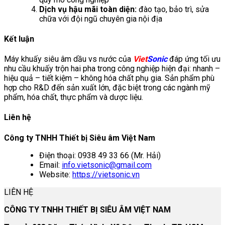
Dịch vụ hậu mãi toàn diện:
đào tạo, bảo trì, sửa
chữa với đội ngũ chuyên gia nội địa
Kết luận
Máy khuấy siêu âm dầu vs nước của
Viet
Sonic
đáp ứng tối ưu
nhu cầu khuấy trộn hai pha trong công nghiệp hiện đại: nhanh –
hiệu quả – tiết kiệm – không hóa chất phụ gia. Sản phẩm phù
hợp cho R&D đến sản xuất lớn, đặc biệt trong các ngành mỹ
phẩm, hóa chất, thực phẩm và dược liệu.
Liên hệ
Công ty TNHH Thiết bị Siêu âm Việt Nam
Điện thoại: 0938 49 33 66 (Mr. Hải)
Email:
info.vietsonic@gmail.com
Website:
https://vietsonic.vn
LIÊN HỆ
CÔNG TY TNHH THIẾT BỊ SIÊU ÂM VIỆT NAM