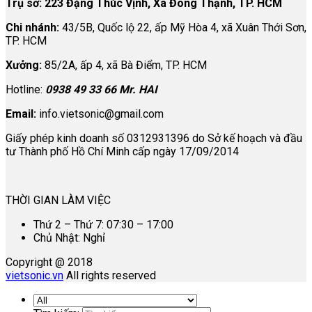
Trụ sở: 223 Đặng Thúc Vịnh, Xã Đông Thạnh, TP. HCM
Chi nhánh:
43/5B, Quốc lộ 22, ấp Mỹ Hòa 4, xã Xuân Thới Sơn,
TP. HCM
Xưởng:
85/2A, ấp 4, xã Bà Điểm, TP. HCM
Hotline:
0938 49 33 66 Mr. HAI
Email:
info.vietsonic@gmail.com
Giấy phép kinh doanh số 0312931396 do Sở kế hoạch và đầu
tư Thành phố Hồ Chí Minh cấp ngày 17/09/2014
THỜI GIAN LÀM VIỆC
Thứ 2 – Thứ 7: 07:30 – 17:00
Chủ Nhật: Nghỉ
Copyright @ 2018
vietsonic.vn
All rights reserved