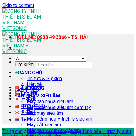
Skip to content
HOTLINE: 0938 49 3366 - TS. HẢI
Tìm kiếm:
TRANG CHỦ
Tin tức & Sự kiện
Liên hệ
Tiếng Việt
GIỚI THIỆU
English
SẢN PHẨM SIÊU ÂM
日本語
Máy hàn nhựa siêu âm
中文 (中国)
Máy hàn nhựa siêu âm cầm tay
한국어
Máy may siêu âm
Máy đồng hóa – trích ly siêu âm
ไทย
Máy cắt siêu âm
Máy hàn vảy thiếc siêu âm
Trang chủ
/
Sản phẩm siêu âm
/
Máy đồng hóa – trích ly siêu