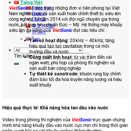
Tiếng Việt
Tiếng Việt
Viet
Sonic
là một trong những đơn vị tiên phong tại Việt
English
Nam nghiên cứu và sản xuất hoàn chỉnh thiết bị siêu âm
日本語
công nghiệp từ năm 2014 với đội ngũ chuyên gia trong
nước, kết hợp tiêu chuẩn Đức – Mỹ. Hệ thống máy khuấy
中文 (中国)
siêu âm đa năng của
Viet
Sonic
đạt các tiêu chí:
한국어
ไทย
Tần số hoạt động:
20 kHz – 40 kHz, tăng
hiệu quả tạo lực cavitation trong cả môi
trường dầu và nước
Tìm kiếm:
Công suất linh hoạt:
từ vài trăm đến vài
ngàn watt, phù hợp cả phòng thí nghiệm và
sản xuất bán công nghiệp
Tự thiết kế sonotrode:
khuôn rung tùy chỉnh
đảm bảo tối đa hóa truyền năng lượng và hiệu
suất khuấy
Hiệu quả thực tế: Khả năng hòa tan dầu vào nước
Video trong phòng thí nghiệm của
Viet
Sonic
trực quan chứng
minh khả năng khuấy dầu vào nước cực mịn chỉ trong thời gian
ngắn, vượt trội so với khuấy cơ học thông thường :