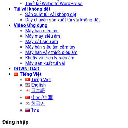
Thiết kế Website WordPress
Túi vải không dệt
Sản xuất túi vải không dệt
Dây chuyền sản xuất túi vải không dệt
Video Ứng dụng
Máy hàn siêu âm
Máy may siêu âm
Máy cắt siêu âm
Máy hàn siêu âm cầm tay
Máy hàn vảy thiếc siêu âm
Khuấy và trích ly siêu âm
Máy sản xuất túi vải
DOWNLOAD
Tiếng Việt
Tiếng Việt
English
日本語
中文 (中国)
한국어
ไทย
Đăng nhập