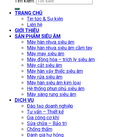
Tìm kiếm:
TRANG CHỦ
Tin tức & Sự kiện
Liên hệ
GIỚI THIỆU
SẢN PHẨM SIÊU ÂM
Máy hàn nhựa siêu âm
Máy hàn nhựa siêu âm cầm tay
Máy may siêu âm
Máy đồng hóa – trích ly siêu âm
Máy cắt siêu âm
Máy hàn vảy thiếc siêu âm
Máy rửa siêu âm
Máy hàn siêu âm kim loại
Hệ thống phun phủ siêu âm
Máy sàng rung siêu âm
DỊCH VỤ
Đào tạo doanh nghiệp
Tư vấn – Thiết kế
Gia công cơ khí
Sửa chữa – Bảo trì
Chống thấm
Đánh giá hư hỏng