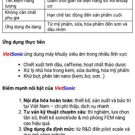
Tiết kiệm năng
Giảm thời gian và điện năng so với khuấy
lượng
cơ
Không cần chất
Hạn chế tác động đến sản phẩm cuối
phụ gia
Từ mỹ phẩm, sữa, hóa phẩm đến sơn và
Ứng dụng đa dạng
dầu nhờn
Ứng dụng thực tiễn
Viet
Sonic
ứng dụng máy khuấy siêu âm trong nhiều lĩnh vực:
Chiết xuất tinh dầu, caffeine, hoạt chất thảo dược
Xử lý nhũ hóa trong kem, sữa dưỡng, hóa mỹ phẩm
Khử bọt, phân tán nano (kem, bơ, sơn…)
Điểm mạnh nổi bật của
Viet
Sonic
Nội địa hóa hoàn toàn:
thiết kế, sản xuất và bảo trì
tại Việt Nam – chi phí thấp, dịch vụ nhanh
Tư vấn kỹ thuật chuyên sâu:
thí nghiệm, lựa chọn
tần số, thiết kế sonotrode & mô phỏng FEM nâng
cao hiệu quả
Ứng dụng đa định mức:
từ R&D đến pilot scale và
quy mô công nghiệp