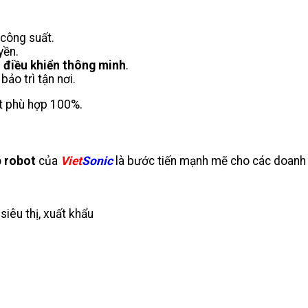
 công suất.
yền.
 điều khiển thông minh
.
bảo trì tận nơi.
t phù hợp 100%.
p robot
của
Viet
Sonic
là bước tiến mạnh mẽ cho các doanh
iêu thị, xuất khẩu