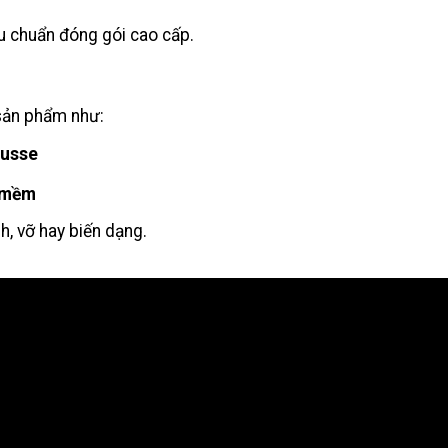
êu chuẩn đóng gói cao cấp.
sản phẩm như:
ousse
n mềm
h, vỡ hay biến dạng.