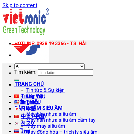
Skip to content
HOTLINE: 0938 49 3366 - TS. HẢI
Tìm kiếm:
TRANG CHỦ
Tin tức & Sự kiện
Tiếng Việt
Liên hệ
English
GIỚI THIỆU
SẢN PHẨM SIÊU ÂM
日本語
Máy hàn nhựa siêu âm
中文 (中国)
Máy hàn nhựa siêu âm cầm tay
한국어
Máy may siêu âm
ไทย
Máy đồng hóa – trích ly siêu âm