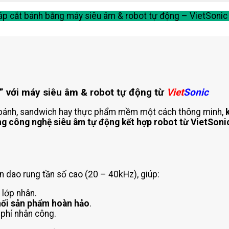
áp cắt bánh bằng máy siêu âm & robot tự động – VietSonic
” với máy siêu âm & robot tự động từ
Viet
Sonic
 bánh, sandwich hay thực phẩm mềm một cách thông minh,
ng công nghệ siêu âm tự động kết hợp robot từ VietSoni
 dao rung tần số cao (20 – 40kHz), giúp:
 lớp nhân.
hối sản phẩm hoàn hảo
.
 phí nhân công.