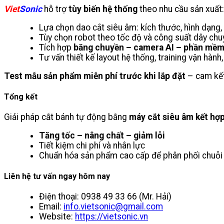
Viet
Sonic
hỗ trợ
tùy biến hệ thống
theo nhu cầu sản xuất:
Lựa chọn dao cắt siêu âm: kích thước, hình dạng,
Tùy chọn robot theo tốc độ và công suất dây chu
Tích hợp
băng chuyền – camera AI – phần mềm
Tư vấn thiết kế layout hệ thống, training vận hành, 
Test mẫu sản phẩm miễn phí trước khi lắp đặt
– cam kế
Tổng kết
Giải pháp cắt bánh tự động bằng
máy cắt siêu âm kết hợ
Tăng tốc – nâng chất – giảm lỗi
Tiết kiệm chi phí và nhân lực
Chuẩn hóa sản phẩm cao cấp để phân phối chuỗi s
Liên hệ tư vấn ngay hôm nay
Điện thoại: 0938 49 33 66 (Mr. Hải)
Email:
info.vietsonic@gmail.com
Website:
https://vietsonic.vn