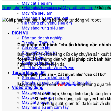
Máy cắt siêu âm
Trang chủ
/
Sản phẩm siêu âm
/
Máy cắt siêu âm
/
Giải ph
Máy hàn vảy thiếc siêu âm
Máy rửa siêu âm
Máy hàn siêu âm kim loại
Hệ thống phun phủ siêu âm
Máy sàng rung siêu âm
DỊCH VỤ
Đào tạo doanh nghiệp
Tư vấn – Thiết kế
Giải pháp cắt bánh “chuẩn không cần chỉnh
Gia công cơ khí
Sửa chữa – Bảo trì
Bạn đang tìm cách nâng cấp dây chuyền sản xuất
Chống thấm
form
? Chào mừng đến với
giải pháp cắt bánh bằ
Đánh giá hư hỏng
ngành thực phẩm hiện đại!
Thiết kế Website WordPress
Túi vải không dệt
Công nghệ siêu âm – Cắt mượt như “dao cắt bơ”
Sản xuất túi vải không dệt
Dây chuyền sản xuất túi vải không dệt
Máy cắt siêu âm của
Viet
Sonic
hoạt động dựa trên
Video Ứng dụng
Máy hàn siêu âm
Cắt
siêu mịn
, không dính dao, không lem
Máy may siêu âm
Không gây biến dạng, giữ nguyên
hình k
Máy cắt siêu âm
Tăng năng suất, giảm tối đa lỗi cắt và chi
Máy hàn siêu âm cầm tay