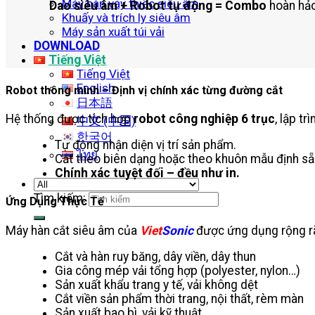
Máy hàn vảy thiếc siêu âm
Dao siêu âm + Robot tự động = Combo
hoàn hảo
Khuấy và trích ly siêu âm
Máy sản xuất túi vải
DOWNLOAD
Tiếng Việt
Tiếng Việt
English
Robot thông minh – Định vị chính xác từng đường cắt
日本語
Hệ thống được tích hợp
robot công nghiệp 6 trục
, lập t
中文 (中国)
한국어
Tự động nhận diện vị trí sản phẩm.
ไทย
Cắt theo biên dạng hoặc theo khuôn mẫu định sẵ
Chính xác tuyệt đối – đều như in.
Tìm kiếm:
Ứng Dụng Thực Tế
Máy hàn cắt siêu âm của
Viet
Sonic
được ứng dụng rộng rã
Cắt và hàn ruy băng, dây viền, dây thun
Gia công mép vải tổng hợp (polyester, nylon…)
Sản xuất khẩu trang y tế, vải không dệt
Cắt viền sản phẩm thời trang, nội thất, rèm màn
Sản xuất bao bì, vải kỹ thuật