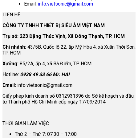
Email:
info.vietsonic@gmail.com
LIÊN HỆ
CÔNG TY TNHH THIẾT BỊ SIÊU ÂM VIỆT NAM
Trụ sở: 223 Đặng Thúc Vịnh, Xã Đông Thạnh, TP. HCM
Chi nhánh:
43/5B, Quốc lộ 22, ấp Mỹ Hòa 4, xã Xuân Thới Sơn,
TP. HCM
Xưởng:
85/2A, ấp 4, xã Bà Điểm, TP. HCM
Hotline:
0938 49 33 66 Mr. HAI
Email:
info.vietsonic@gmail.com
Giấy phép kinh doanh số 0312931396 do Sở kế hoạch và đầu
tư Thành phố Hồ Chí Minh cấp ngày 17/09/2014
THỜI GIAN LÀM VIỆC
Thứ 2 – Thứ 7: 07:30 – 17:00