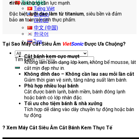
Tiếng Việt
dính, và không cần lực mạnh.
Tiếng Việt
Đặc biệt,
lưỡi dao làm từ titanium
, siêu bền và đảm
English
bảo an toàn vệ sinh thực phẩm.
日本語
中文 (中国)
한국어
ไทย
Tại Sao Máy Cắt Siêu Âm
Viet
Sonic
Được Ưa Chuộng?
Cắt bánh kem cực mượt
Tìm kiếm:
Không làm biến dạng lớp kem, không bể mousse, lát
cắt mịn đẹp như in.
Không dính dao – Không cần lau sau mỗi lần cắt
Giảm thời gian vệ sinh, tăng năng suất làm bánh.
Phù hợp nhiều loại bánh
Cắt được bánh lạnh, bánh mềm, bánh đông lạnh
hoặc bánh có lớp nhân đặc.
Tối ưu cho tiệm bánh & nhà xưởng
Tích hợp dễ dàng vào dây chuyền tự động hoặc bán
tự động.
? Xem Máy Cắt Siêu Âm Cắt Bánh Kem Thực Tế