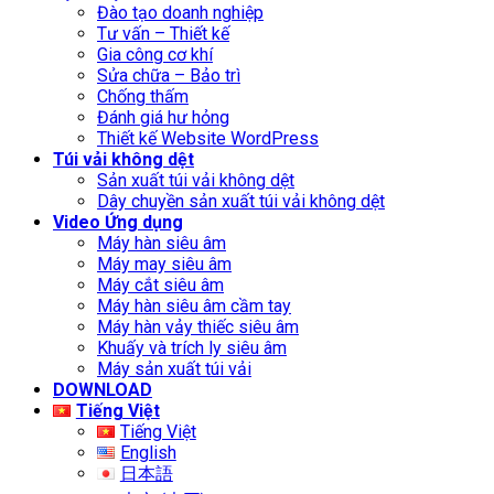
Đào tạo doanh nghiệp
Tư vấn – Thiết kế
Gia công cơ khí
Sửa chữa – Bảo trì
Chống thấm
Đánh giá hư hỏng
Thiết kế Website WordPress
Túi vải không dệt
Sản xuất túi vải không dệt
Dây chuyền sản xuất túi vải không dệt
Video Ứng dụng
Máy hàn siêu âm
Máy may siêu âm
Máy cắt siêu âm
Máy hàn siêu âm cầm tay
Máy hàn vảy thiếc siêu âm
Khuấy và trích ly siêu âm
Máy sản xuất túi vải
DOWNLOAD
Tiếng Việt
Tiếng Việt
English
日本語