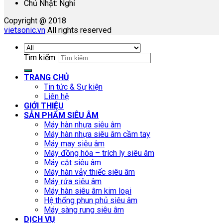
Chủ Nhật: Nghỉ
Copyright @ 2018
vietsonic.vn
All rights reserved
Tìm kiếm:
TRANG CHỦ
Tin tức & Sự kiện
Liên hệ
GIỚI THIỆU
SẢN PHẨM SIÊU ÂM
Máy hàn nhựa siêu âm
Máy hàn nhựa siêu âm cầm tay
Máy may siêu âm
Máy đồng hóa – trích ly siêu âm
Máy cắt siêu âm
Máy hàn vảy thiếc siêu âm
Máy rửa siêu âm
Máy hàn siêu âm kim loại
Hệ thống phun phủ siêu âm
Máy sàng rung siêu âm
DỊCH VỤ