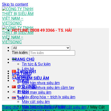
Skip to content
HOTLINE: 0938 49 3366 - TS. HẢI
Tìm kiếm:
TRANG CHỦ
Tin tức & Sự kiện
Liên hệ
Tiếng Việt
GIỚI THIỆU
English
SẢN PHẨM SIÊU ÂM
日本語
Máy hàn nhựa siêu âm
中文 (中国)
Máy hàn nhựa siêu âm cầm tay
한국어
Máy may siêu âm
Máy đồng hóa – trích ly siêu âm
ไทย
Máy cắt siêu âm
Máy hàn vảy thiếc siêu âm
Trang chủ
/
Sản phẩm siêu âm
/
Máy cắt siêu âm
/
Máy Cắt