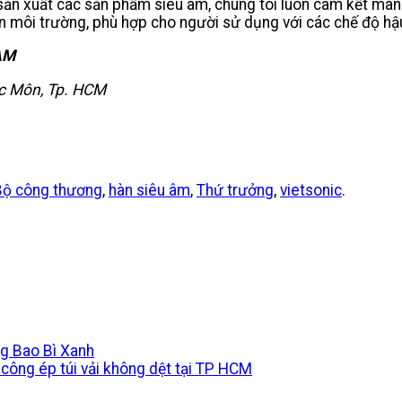
 sản xuất các sản phẩm siêu âm, chúng tôi luôn cam kết m
n môi trường, phù hợp cho người sử dụng với các chế độ hậu
AM
óc Môn, Tp. HCM
Bộ công thương
,
hàn siêu âm
,
Thứ trưởng
,
vietsonic
.
ng Bao Bì Xanh
y công ép túi vải không dệt tại TP HCM