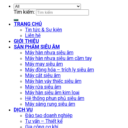
Tìm kiếm:
TRANG CHỦ
Tin tức & Sự kiện
Liên hệ
GIỚI THIỆU
SẢN PHẨM SIÊU ÂM
Máy hàn nhựa siêu âm
Máy hàn nhựa siêu âm cầm tay
Máy may siêu âm
Máy đồng hóa – trích ly siêu âm
Máy cắt siêu âm
Máy hàn vảy thiếc siêu âm
Máy rửa siêu âm
Máy hàn siêu âm kim loại
Hệ thống phun phủ siêu âm
Máy sàng rung siêu âm
DỊCH VỤ
Đào tạo doanh nghiệp
Tư vấn – Thiết kế
Gia công cơ khí