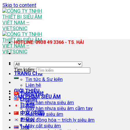
Skip to content
HOTLINE: 0938 49 3366 - TS. HẢI
Tìm kiếm:
TRANG CHỦ
Tin tức & Sự kiện
Liên hệ
GIỚI THIỆU
Tiếng Việt
SẢN PHẨM SIÊU ÂM
English
Máy hàn nhựa siêu âm
日本語
Máy hàn nhựa siêu âm cầm tay
中文 (中国)
Máy may siêu âm
한국어
Máy đồng hóa – trích ly siêu âm
Máy cắt siêu âm
ไทย