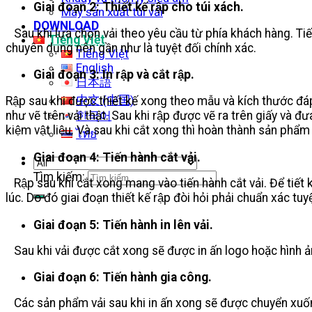
Giai đoạn 2: Thiết kế rập cho túi xách.
Máy sản xuất túi vải
DOWNLOAD
Sau khi lựa chọn vải theo yêu cầu từ phía khách hàng. Tiến ha
Tiếng Việt
chuyên dụng nên gần như là tuyệt đối chính xác.
Tiếng Việt
English
Giai đoạn 3: In rập và cắt rập.
日本語
中文 (中国)
Rập sau khi được thiết kế xong theo mẫu và kích thước 
한국어
như vẽ trên vải thật. Sau khi rập được vẽ ra trên giấy và đưa v
kiệm vật liệu. Và sau khi cắt xong thì hoàn thành sản phẩm 
ไทย
Giai đoạn 4: Tiến hành cắt vải.
Tìm kiếm:
Rập sau khi cắt xong mang vào tiến hành cắt vải. Để tiê
lúc. Do đó giai đoạn thiết kế rập đòi hỏi phải chuẩn xác tuyệ
Giai đoạn 5: Tiến hành in lên vải.
Sau khi vải được cắt xong sẽ được in ấn logo hoặc hìn
Giai đoạn 6: Tiến hành gia công.
Các sản phẩm vải sau khi in ấn xong sẽ được chuyển xuô