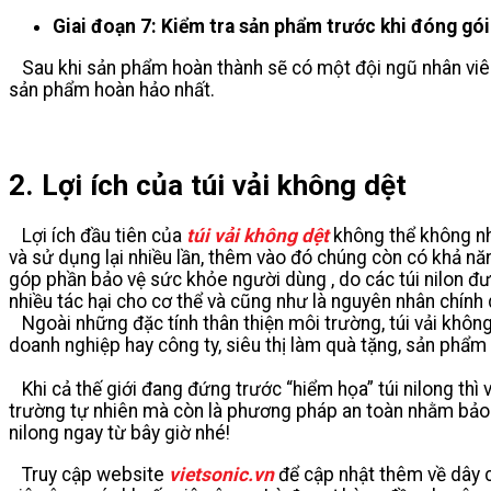
Giai đoạn 7: Kiểm tra sản phẩm trước khi đóng gói
Sau khi sản phẩm hoàn thành sẽ có một đội ngũ nhân viên k
sản phẩm hoàn hảo nhất.
2. Lợi ích của túi vải không dệt
Lợi ích đầu tiên của
túi vải không dệt
không thể không nhắ
và sử dụng lại nhiều lần, thêm vào đó chúng còn có khả nă
góp phần bảo vệ sức khỏe người dùng , do các túi nilon đư
nhiều tác hại cho cơ thể và cũng như là nguyên nhân chính
Ngoài những đặc tính thân thiện môi trường, túi vải khôn
doanh nghiệp hay công ty, siêu thị làm quà tặng, sản phẩm
Khi cả thế giới đang đứng trước “hiểm họa” túi nilong thì
trường tự nhiên mà còn là phương pháp an toàn nhằm bảo vệ
nilong ngay từ bây giờ nhé!
Truy cập website
vietsonic.vn
để cập nhật thêm về dây 