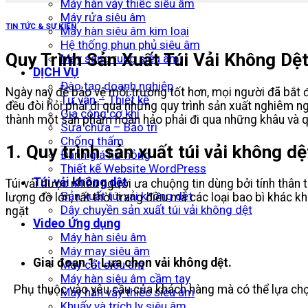
Máy hàn vảy thiếc siêu âm
Máy rửa siêu âm
TIN TỨC & SỰ KIỆN
Máy hàn siêu âm kim loại
Hệ thống phun phủ siêu âm
Quy Trình Sản Xuất Túi Vải Không Dệ
Máy sàng rung siêu âm
DỊCH VỤ
Đào tạo doanh nghiệp
Ngày nay để bảo vệ môi trường tốt hơn, mọi người đã bắt
Tư vấn – Thiết kế
đều đòi hỏi phải đi qua những quy trình sản xuất nghiêm n
Gia công cơ khí
thành một sản phẩm hoàn hảo phải đi qua những khâu và qu
Sửa chữa – Bảo trì
Chống thấm
1. Quy trình sản xuất túi vải không dệ
Đánh giá hư hỏng
Thiết kế Website WordPress
Túi vải không dệt
Túi vải được nhiều người ưa chuộng tin dùng bởi tính thân
Sản xuất túi vải không dệt
lượng đồ lớn, rất thời trang điều mà các loại bao bì khác 
Dây chuyền sản xuất túi vải không dệt
ngặt
Video Ứng dụng
Máy hàn siêu âm
Máy may siêu âm
Giai đoạn 1: Lựa chọn vải không dệt.
Máy cắt siêu âm
Máy hàn siêu âm cầm tay
Phụ thuộc vào yêu cầu của khách hàng mà có thể lựa chọ
Máy hàn vảy thiếc siêu âm
Khuấy và trích ly siêu âm