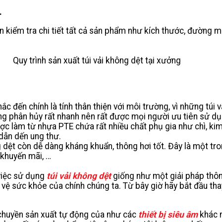
.
iểm tra chi tiết tất cả sản phẩm như kích thước, đường ma
Quy trình sản xuất túi vải không dệt tại xưởng
c đến chính là tính thân thiện với môi trường, vì những túi 
ng phân hủy rất nhanh nên rất được mọi người ưu tiên sử dụn
ợc làm từ nhựa PTE chứa rất nhiều chất phụ gia như chì, kim
 dẫn dến ung thư.
g dệt còn dễ dàng kháng khuẩn, thông hơi tốt. Đây là một t
 khuyến mãi, …
 việc sử dụng
túi vải không dệt
giống như một giải pháp thô
 sức khỏe của chính chúng ta. Từ bây giờ hãy bắt đầu thay đ
chuyền sản xuất tự động của như các
thiết bị siêu âm
khác n