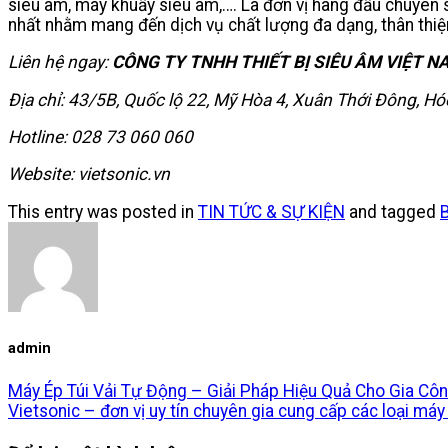
siêu âm, máy khuấy siêu âm,…. Là đơn vị hàng đầu chuyên
nhất nhằm mang đến dịch vụ chất lượng đa dạng, thân thiệ
Liên hệ ngay:
CÔNG TY TNHH THIẾT BỊ SIÊU ÂM VIỆT N
Địa chỉ: 43/5B, Quốc lộ 22, Mỹ Hòa 4, Xuân Thới Đông, H
Hotline: 028 73 060 060
Website: vietsonic.vn
This entry was posted in
TIN TỨC & SỰ KIỆN
and tagged
admin
Máy Ép Túi Vải Tự Động – Giải Pháp Hiệu Quả Cho Gia Cô
Vietsonic – đơn vị uy tín chuyên gia cung cấp các loại má