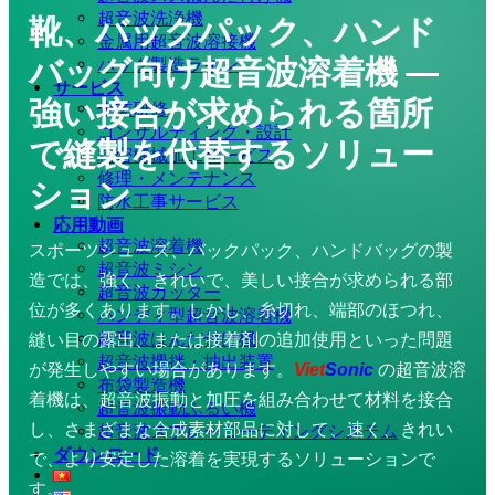
超音波洗浄機
靴、バックパック、ハンド
金属用超音波溶接機
バッグ向け超音波溶着機 ―
バッグ製造ライン
サービス
強い接合が求められる箇所
企業研修
コンサルティング・設計
で縫製を代替するソリュー
精密機械加工サービス
修理・メンテナンス
ション
防水工事サービス
応用動画
超音波溶着機
スポーツシューズ、バックパック、ハンドバッグの製
超音波ミシン
造では、強く、きれいで、美しい接合が求められる部
超音波カッター
位が多くあります。しかし、糸切れ、端部のほつれ、
ハンディ型超音波溶着機
超音波はんだ付け機
縫い目の露出、または接着剤の追加使用といった問題
超音波攪拌・抽出装置
が発生しやすい場合があります。
Viet
Sonic
の超音波溶
布袋製造機
着機は、超音波振動と加圧を組み合わせて材料を接合
超音波振動ふるい機
し、さまざまな合成素材部品に対して、速く、きれい
超音波スプレーコーティングシステム
ダウンロード
で、より安定した溶着を実現するソリューションで
す。