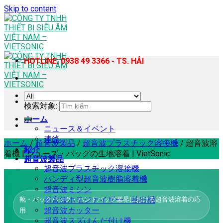
Skip to content
HOTLINE: 0938 49 3366 - TS. HẢI
検索対象:
ホーム
ニュース＆イベント
連絡
ホーム
/
超音波製品
/
超音波プラスチック溶接機
/
超音波溶
紹介
着機 | シューズ・バッグの生地溶着 | VietSonic
超音波製品
超音波プラスチック溶接機
ハンディ型超音波樹脂溶着機
超音波ミシン
超音波ホモジナイザー・抽出機
靴・バックパック・ハンドバッグ業界における超音波溶着の応
超音波カッター
用
超音波スズはんだ付け機