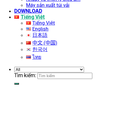
Máy sản xuất túi vải
DOWNLOAD
Tiếng Việt
Tiếng Việt
English
日本語
中文 (中国)
한국어
ไทย
Tìm kiếm: