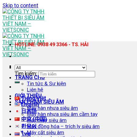
Skip to content
HOTLINE: 0938 49 3366 - TS. HẢI
Tìm kiếm:
TRANG CHỦ
Tin tức & Sự kiện
Liên hệ
GIỚI THIỆU
Tiếng Việt
SẢN PHẨM SIÊU ÂM
English
Máy hàn nhựa siêu âm
日本語
Máy hàn nhựa siêu âm cầm tay
中文 (中国)
Máy may siêu âm
한국어
Máy đồng hóa – trích ly siêu âm
Máy cắt siêu âm
ไทย