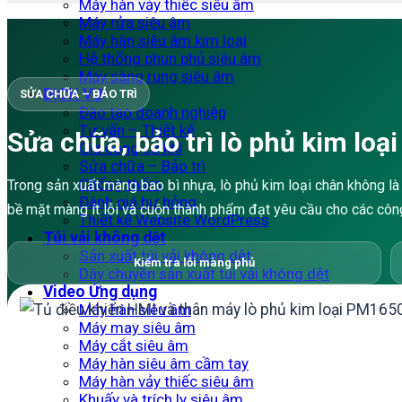
Máy hàn vảy thiếc siêu âm
Máy rửa siêu âm
Máy hàn siêu âm kim loại
Hệ thống phun phủ siêu âm
Máy sàng rung siêu âm
DỊCH VỤ
SỬA CHỮA – BẢO TRÌ
Đào tạo doanh nghiệp
Tư vấn – Thiết kế
Sửa chữa, bảo trì lò phủ kim loạ
Gia công cơ khí
Sửa chữa – Bảo trì
Chống thấm
Trong sản xuất màng bao bì nhựa, lò phủ kim loại chân không là
Đánh giá hư hỏng
bề mặt màng ít lỗi và cuộn thành phẩm đạt yêu cầu cho các côn
Thiết kế Website WordPress
Túi vải không dệt
Sản xuất túi vải không dệt
Kiểm tra lỗi màng phủ
Dây chuyền sản xuất túi vải không dệt
Video Ứng dụng
Máy hàn siêu âm
Máy may siêu âm
Máy cắt siêu âm
Máy hàn siêu âm cầm tay
Máy hàn vảy thiếc siêu âm
Khuấy và trích ly siêu âm