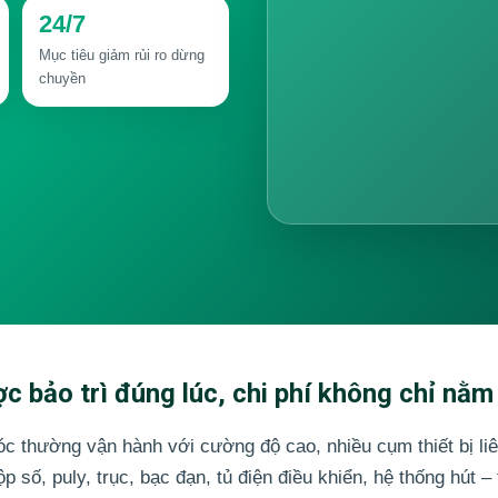
24/7
Mục tiêu giảm rủi ro dừng
chuyền
 bảo trì đúng lúc, chi phí không chỉ nằm
 thường vận hành với cường độ cao, nhiều cụm thiết bị liê
số, puly, trục, bạc đạn, tủ điện điều khiển, hệ thống hút – 