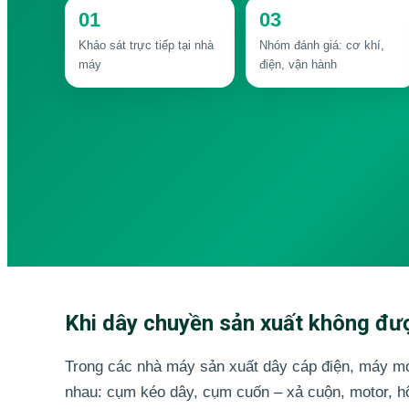
Máy sản xuất túi vải
01
03
DOWNLOAD
Khảo sát trực tiếp tại nhà
Nhóm đánh giá: cơ khí,
Tiếng Việt
máy
điện, vận hành
Tiếng Việt
English
日本語
中文 (中国)
한국어
ไทย
Tìm kiếm:
Khi dây chuyền sản xuất không được
Trong các nhà máy sản xuất dây cáp điện, máy móc
nhau: cụm kéo dây, cụm cuốn – xả cuộn, motor, hộp 