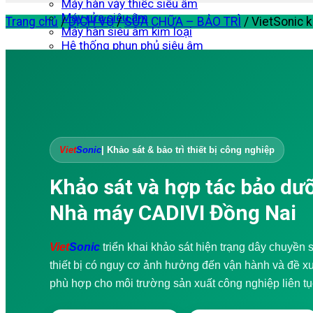
Máy hàn vảy thiếc siêu âm
Máy rửa siêu âm
Trang chủ
/
DỊCH VỤ
/
SỬA CHỮA – BẢO TRÌ
/
VietSonic k
Máy hàn siêu âm kim loại
Hệ thống phun phủ siêu âm
Máy sàng rung siêu âm
DỊCH VỤ
Đào tạo doanh nghiệp
Tư vấn – Thiết kế
Gia công cơ khí
Sửa chữa – Bảo trì
Chống thấm
Viet
Sonic
| Khảo sát & bảo trì thiết bị công nghiệp
Đánh giá hư hỏng
Thiết kế Website WordPress
Khảo sát và hợp tác bảo dưỡn
Túi vải không dệt
Sản xuất túi vải không dệt
Nhà máy CADIVI Đồng Nai
Dây chuyền sản xuất túi vải không dệt
Video Ứng dụng
Máy hàn siêu âm
Viet
Sonic
triển khai khảo sát hiện trạng dây chuyền 
Máy may siêu âm
thiết bị có nguy cơ ảnh hưởng đến vận hành và đề x
Máy cắt siêu âm
Máy hàn siêu âm cầm tay
phù hợp cho môi trường sản xuất công nghiệp liên tụ
Máy hàn vảy thiếc siêu âm
Khuấy và trích ly siêu âm