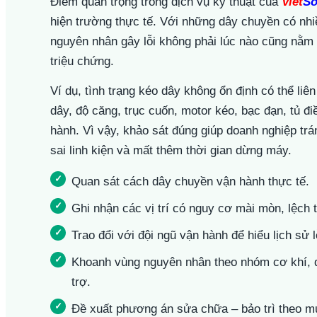
Điểm quan trọng trong dịch vụ kỹ thuật của
Viet
So
hiện trường thực tế. Với những dây chuyền có nhi
nguyên nhân gây lỗi không phải lúc nào cũng nằm ở
triệu chứng.
Ví dụ, tình trạng kéo dây không ổn định có thể li
dây, độ căng, trục cuốn, motor kéo, bạc đạn, tủ đ
hành. Vì vậy, khảo sát đúng giúp doanh nghiệp trá
sai linh kiện và mất thêm thời gian dừng máy.
Quan sát cách dây chuyền vận hành thực tế.
Ghi nhận các vị trí có nguy cơ mài mòn, lệch t
Trao đổi với đội ngũ vận hành để hiểu lịch sử l
Khoanh vùng nguyên nhân theo nhóm cơ khí, đ
trợ.
Đề xuất phương án sửa chữa – bảo trì theo mứ