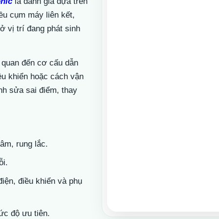
nic
là đánh giá dựa trên
ều cụm máy liên kết,
 vị trí đang phát sinh
ên quan đến cơ cấu dẫn
iều khiển hoặc cách vận
nh sửa sai điểm, thay
âm, rung lắc.
ỗi.
iện, điều khiển và phụ
c độ ưu tiên.