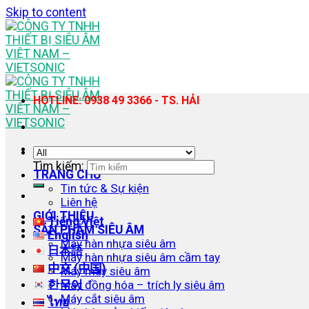
Skip to content
HOTLINE: 0938 49 3366 - TS. HẢI
Tìm kiếm:
TRANG CHỦ
Tin tức & Sự kiện
Liên hệ
GIỚI THIỆU
Tiếng Việt
SẢN PHẨM SIÊU ÂM
English
Máy hàn nhựa siêu âm
日本語
Máy hàn nhựa siêu âm cầm tay
中文 (中国)
Máy may siêu âm
한국어
Máy đồng hóa – trích ly siêu âm
Máy cắt siêu âm
ไทย