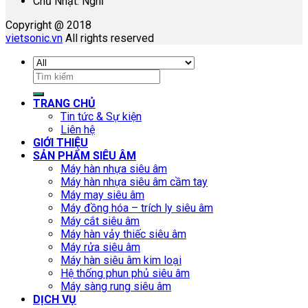
Chủ Nhật: Nghỉ
Copyright @ 2018
vietsonic.vn
All rights reserved
Tìm
kiếm:
TRANG CHỦ
Tin tức & Sự kiện
Liên hệ
GIỚI THIỆU
SẢN PHẨM SIÊU ÂM
Máy hàn nhựa siêu âm
Máy hàn nhựa siêu âm cầm tay
Máy may siêu âm
Máy đồng hóa – trích ly siêu âm
Máy cắt siêu âm
Máy hàn vảy thiếc siêu âm
Máy rửa siêu âm
Máy hàn siêu âm kim loại
Hệ thống phun phủ siêu âm
Máy sàng rung siêu âm
DỊCH VỤ