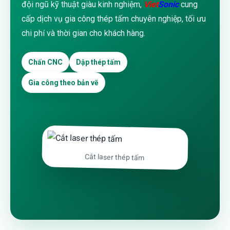
đội ngũ kỹ thuật giàu kinh nghiệm,
Tiếng Việt
Viet
Sonic
cung
English
cấp dịch vụ gia công thép tấm chuyên nghiệp, tối ưu
日本語
chi phí và thời gian cho khách hàng.
中文 (中国)
한국어
ไทย
Chấn CNC
Dập thép tấm
Gia công theo bản vẽ
Tìm
kiếm:
Cắt laser thép tấm