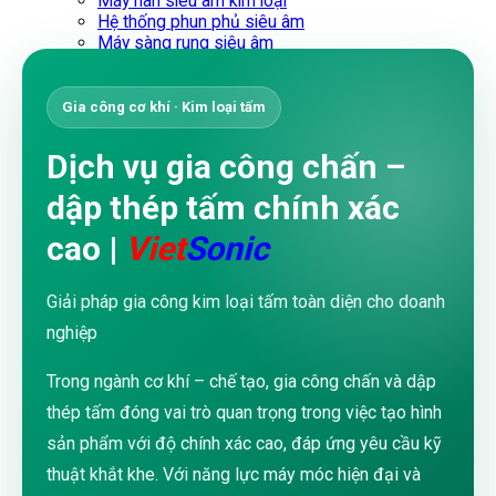
Máy hàn siêu âm kim loại
Hệ thống phun phủ siêu âm
Máy sàng rung siêu âm
DỊCH VỤ
Đào tạo doanh nghiệp
Tư vấn – Thiết kế
Gia công cơ khí · Kim loại tấm
Gia công cơ khí
Sửa chữa – Bảo trì
Dịch vụ gia công chấn –
Chống thấm
Đánh giá hư hỏng
dập thép tấm chính xác
Thiết kế Website WordPress
Túi vải không dệt
cao |
Viet
Sonic
Sản xuất túi vải không dệt
Dây chuyền sản xuất túi vải không dệt
Video Ứng dụng
Giải pháp gia công kim loại tấm toàn diện cho doanh
Máy hàn siêu âm
nghiệp
Máy may siêu âm
Máy cắt siêu âm
Máy hàn siêu âm cầm tay
Trong ngành cơ khí – chế tạo, gia công chấn và dập
Máy hàn vảy thiếc siêu âm
thép tấm đóng vai trò quan trọng trong việc tạo hình
Khuấy và trích ly siêu âm
Máy sản xuất túi vải
sản phẩm với độ chính xác cao, đáp ứng yêu cầu kỹ
DOWNLOAD
thuật khắt khe. Với năng lực máy móc hiện đại và
Tiếng Việt