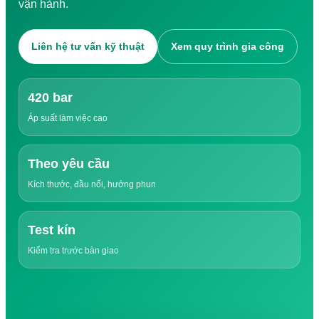
vận hành.
Tiếng Việt
Tiếng Việt
English
日本語
Liên hệ tư vấn kỹ thuật
Xem quy trình gia công
中文 (中国)
한국어
ไทย
420 bar
Áp suất làm việc cao
Tìm kiếm:
Theo yêu cầu
Kích thước, đầu nối, hướng phun
Test kín
Kiểm tra trước bàn giao