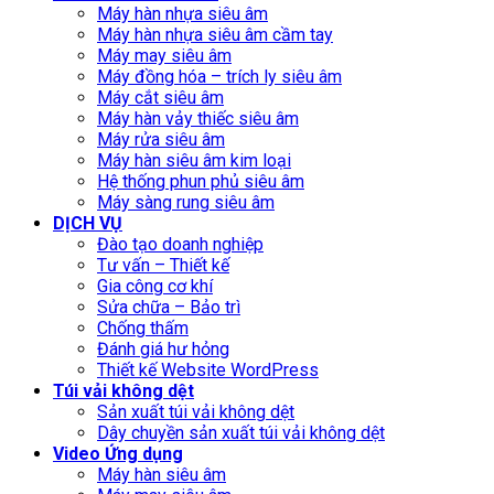
Máy hàn nhựa siêu âm
Máy hàn nhựa siêu âm cầm tay
Máy may siêu âm
Máy đồng hóa – trích ly siêu âm
Máy cắt siêu âm
Máy hàn vảy thiếc siêu âm
Máy rửa siêu âm
Máy hàn siêu âm kim loại
Hệ thống phun phủ siêu âm
Máy sàng rung siêu âm
DỊCH VỤ
Đào tạo doanh nghiệp
Tư vấn – Thiết kế
Gia công cơ khí
Sửa chữa – Bảo trì
Chống thấm
Đánh giá hư hỏng
Thiết kế Website WordPress
Túi vải không dệt
Sản xuất túi vải không dệt
Dây chuyền sản xuất túi vải không dệt
Video Ứng dụng
Máy hàn siêu âm