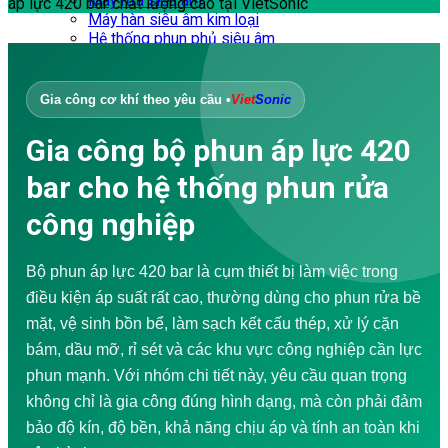
Máy rửa siêu âm
áp lực 420 bar chất lượng cao tại VietSonic
Máy hàn siêu âm kim loại
Hệ thống phun phủ siêu âm
Máy sàng rung siêu âm
DỊCH VỤ
Đào tạo doanh nghiệp
Gia công cơ khí theo yêu cầu •
Viet
Sonic
Tư vấn – Thiết kế
Gia công cơ khí
Gia công bộ phun áp lực 420
Sửa chữa – Bảo trì
Chống thấm
bar cho hệ thống phun rửa
Đánh giá hư hỏng
Thiết kế Website WordPress
công nghiệp
Túi vải không dệt
Sản xuất túi vải không dệt
Dây chuyền sản xuất túi vải không dệt
Bộ phun áp lực 420 bar là cụm thiết bị làm việc trong
Video Ứng dụng
điều kiện áp suất rất cao, thường dùng cho phun rửa bề
Máy hàn siêu âm
Máy may siêu âm
mặt, vệ sinh bồn bể, làm sạch kết cấu thép, xử lý cặn
Máy cắt siêu âm
bám, dầu mỡ, rỉ sét và các khu vực công nghiệp cần lực
Máy hàn siêu âm cầm tay
phun mạnh. Với nhóm chi tiết này, yêu cầu quan trọng
Máy hàn vảy thiếc siêu âm
Khuấy và trích ly siêu âm
không chỉ là gia công đúng hình dạng, mà còn phải đảm
Máy sản xuất túi vải
bảo độ kín, độ bền, khả năng chịu áp và tính an toàn khi
DOWNLOAD