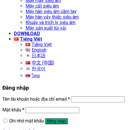
Máy may siêu âm
Máy cắt siêu âm
Máy hàn siêu âm cầm tay
Máy hàn vảy thiếc siêu âm
Khuấy và trích ly siêu âm
Máy sản xuất túi vải
DOWNLOAD
Tiếng Việt
Tiếng Việt
English
日本語
中文 (中国)
한국어
ไทย
Đăng nhập
Tên tài khoản hoặc địa chỉ email
*
Mật khẩu
*
Ghi nhớ mật khẩu
Đăng nhập