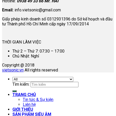
Hotline:
0938 49 33 66 Mr. HAI
Email:
info.vietsonic@gmail.com
Giấy phép kinh doanh số 0312931396 do Sở kế hoạch và đầu
tư Thành phố Hồ Chí Minh cấp ngày 17/09/2014
THỜI GIAN LÀM VIỆC
Thứ 2 – Thứ 7: 07:30 – 17:00
Chủ Nhật: Nghỉ
Copyright @ 2018
vietsonic.vn
All rights reserved
Tìm kiếm:
TRANG CHỦ
Tin tức & Sự kiện
Liên hệ
GIỚI THIỆU
SẢN PHẨM SIÊU ÂM