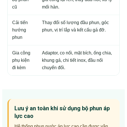
cũ
mối hàn.
Cải tiến
Thay đổi số lượng đầu phun, góc
T
hướng
phun, vị trí lắp và kết cấu gá đỡ.
v
phun
v
Gia công
Adaptor, co nối, mặt bích, ống chia,
Đ
phụ kiện
khung gá, chi tiết inox, đầu nối
n
đi kèm
chuyển đổi.
Lưu ý an toàn khi sử dụng bộ phun áp
lực cao
Hệ thống phun nước áp lực cao cần được vận