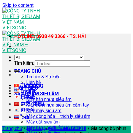
Skip to content
HOTLINE: 0938 49 3366 - TS. HẢI
Tìm kiếm:
TRANG CHỦ
Tin tức & Sự kiện
Liên hệ
Tiếng Việt
GIỚI THIỆU
English
SẢN PHẨM SIÊU ÂM
日本語
Máy hàn nhựa siêu âm
中文 (中国)
Máy hàn nhựa siêu âm cầm tay
한국어
Máy may siêu âm
Máy đồng hóa – trích ly siêu âm
ไทย
Máy cắt siêu âm
Máy hàn vảy thiếc siêu âm
Trang chủ
/
DỊCH VỤ
/
GIA CÔNG CƠ KHÍ
/
Gia công bộ phun