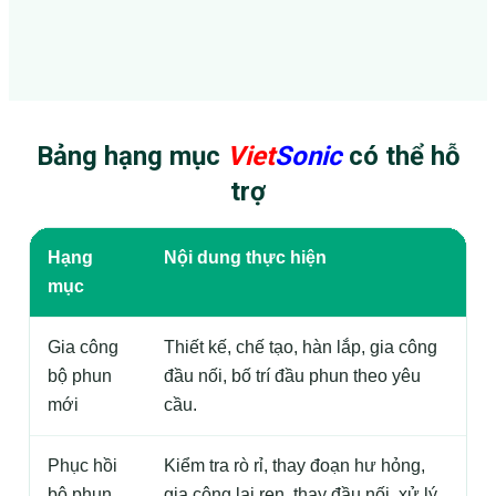
Bảng hạng mục
Viet
Sonic
có thể hỗ
trợ
Hạng
Nội dung thực hiện
M
mục
Gia công
Thiết kế, chế tạo, hàn lắp, gia công
T
bộ phun
đầu nối, bố trí đầu phun theo yêu
t
mới
cầu.
d
Phục hồi
Kiểm tra rò rỉ, thay đoạn hư hỏng,
K
bộ phun
gia công lại ren, thay đầu nối, xử lý
p