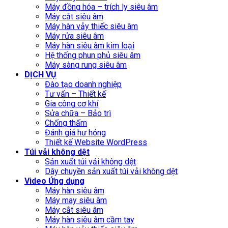
Máy đồng hóa – trích ly siêu âm
Máy cắt siêu âm
Máy hàn vảy thiếc siêu âm
Máy rửa siêu âm
Máy hàn siêu âm kim loại
Hệ thống phun phủ siêu âm
Máy sàng rung siêu âm
DỊCH VỤ
Đào tạo doanh nghiệp
Tư vấn – Thiết kế
Gia công cơ khí
Sửa chữa – Bảo trì
Chống thấm
Đánh giá hư hỏng
Thiết kế Website WordPress
Túi vải không dệt
Sản xuất túi vải không dệt
Dây chuyền sản xuất túi vải không dệt
Video Ứng dụng
Máy hàn siêu âm
Máy may siêu âm
Máy cắt siêu âm
Máy hàn siêu âm cầm tay