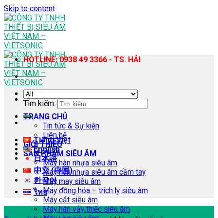
Skip to content
HOTLINE: 0938 49 3366 - TS. HẢI
Tìm kiếm:
TRANG CHỦ
Tin tức & Sự kiện
Liên hệ
Tiếng Việt
GIỚI THIỆU
English
SẢN PHẨM SIÊU ÂM
日本語
Máy hàn nhựa siêu âm
中文 (中国)
Máy hàn nhựa siêu âm cầm tay
한국어
Máy may siêu âm
Máy đồng hóa – trích ly siêu âm
ไทย
Máy cắt siêu âm
Máy hàn vảy thiếc siêu âm