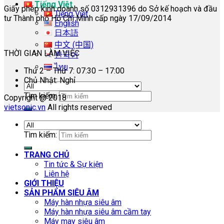
Tiếng Việt
Giấy phép kinh doanh số 0312931396 do Sở kế hoạch và đầu
Tiếng Việt
tư Thành phố Hồ Chí Minh cấp ngày 17/09/2014
English
日本語
中文 (中国)
THỜI GIAN LÀM VIỆC
한국어
ไทย
Thứ 2 – Thứ 7: 07:30 – 17:00
Chủ Nhật: Nghỉ
Tìm kiếm:
Copyright @ 2018
vietsonic.vn
All rights reserved
Tìm kiếm:
TRANG CHỦ
Tin tức & Sự kiện
Liên hệ
GIỚI THIỆU
SẢN PHẨM SIÊU ÂM
Máy hàn nhựa siêu âm
Máy hàn nhựa siêu âm cầm tay
Máy may siêu âm