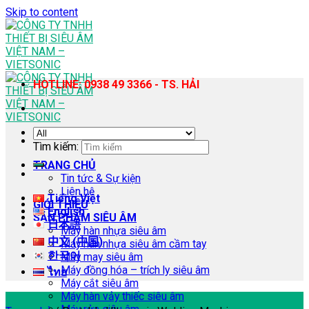
Skip to content
HOTLINE: 0938 49 3366 - TS. HẢI
Tìm kiếm:
TRANG CHỦ
Tin tức & Sự kiện
Liên hệ
Tiếng Việt
GIỚI THIỆU
English
SẢN PHẨM SIÊU ÂM
日本語
Máy hàn nhựa siêu âm
中文 (中国)
Máy hàn nhựa siêu âm cầm tay
한국어
Máy may siêu âm
Máy đồng hóa – trích ly siêu âm
ไทย
Máy cắt siêu âm
Máy hàn vảy thiếc siêu âm