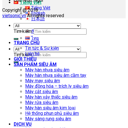
Chủ Nhật: Nghỉ
Tiếng Việt
Tiếng Việt
Copyright @ 2018
English
vietsonic.vn
All rights reserved
日本語
中文 (中国)
Tìm kiếm:
한국어
ไทย
TRANG CHỦ
Tin tức & Sự kiện
Liên hệ
Tìm kiếm:
GIỚI THIỆU
SẢN PHẨM SIÊU ÂM
Máy hàn nhựa siêu âm
Máy hàn nhựa siêu âm cầm tay
Máy may siêu âm
Máy đồng hóa – trích ly siêu âm
Máy cắt siêu âm
Máy hàn vảy thiếc siêu âm
Máy rửa siêu âm
Máy hàn siêu âm kim loại
Hệ thống phun phủ siêu âm
Máy sàng rung siêu âm
DỊCH VỤ