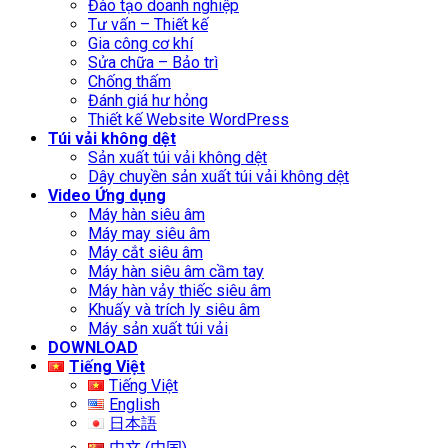
Đào tạo doanh nghiệp
Tư vấn – Thiết kế
Gia công cơ khí
Sửa chữa – Bảo trì
Chống thấm
Đánh giá hư hỏng
Thiết kế Website WordPress
Túi vải không dệt
Sản xuất túi vải không dệt
Dây chuyền sản xuất túi vải không dệt
Video Ứng dụng
Máy hàn siêu âm
Máy may siêu âm
Máy cắt siêu âm
Máy hàn siêu âm cầm tay
Máy hàn vảy thiếc siêu âm
Khuấy và trích ly siêu âm
Máy sản xuất túi vải
DOWNLOAD
Tiếng Việt
Tiếng Việt
English
日本語