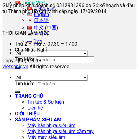
Tiếng Việt
Giấy phép kinh doanh số 0312931396 do Sở kế hoạch và đầu
Tiếng Việt
tư Thành phố Hồ Chí Minh cấp ngày 17/09/2014
English
日本語
中文 (中国)
THỜI GIAN LÀM VIỆC
한국어
ไทย
Thứ 2 – Thứ 7: 07:30 – 17:00
Chủ Nhật: Nghỉ
Tìm kiếm:
Copyright @ 2018
vietsonic.vn
All rights reserved
Tìm kiếm:
TRANG CHỦ
Tin tức & Sự kiện
Liên hệ
GIỚI THIỆU
SẢN PHẨM SIÊU ÂM
Máy hàn nhựa siêu âm
Máy hàn nhựa siêu âm cầm tay
Máy may siêu âm