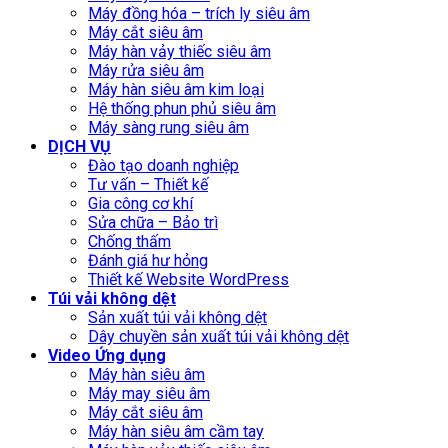
Máy đồng hóa – trích ly siêu âm
Máy cắt siêu âm
Máy hàn vảy thiếc siêu âm
Máy rửa siêu âm
Máy hàn siêu âm kim loại
Hệ thống phun phủ siêu âm
Máy sàng rung siêu âm
DỊCH VỤ
Đào tạo doanh nghiệp
Tư vấn – Thiết kế
Gia công cơ khí
Sửa chữa – Bảo trì
Chống thấm
Đánh giá hư hỏng
Thiết kế Website WordPress
Túi vải không dệt
Sản xuất túi vải không dệt
Dây chuyền sản xuất túi vải không dệt
Video Ứng dụng
Máy hàn siêu âm
Máy may siêu âm
Máy cắt siêu âm
Máy hàn siêu âm cầm tay