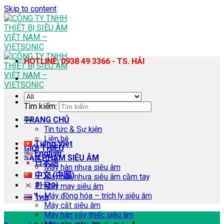
Skip to content
HOTLINE: 0938 49 3366 - TS. HẢI
Tìm kiếm:
TRANG CHỦ
Tin tức & Sự kiện
Liên hệ
Tiếng Việt
GIỚI THIỆU
English
SẢN PHẨM SIÊU ÂM
日本語
Máy hàn nhựa siêu âm
中文 (中国)
Máy hàn nhựa siêu âm cầm tay
한국어
Máy may siêu âm
Máy đồng hóa – trích ly siêu âm
ไทย
Máy cắt siêu âm
Máy hàn vảy thiếc siêu âm