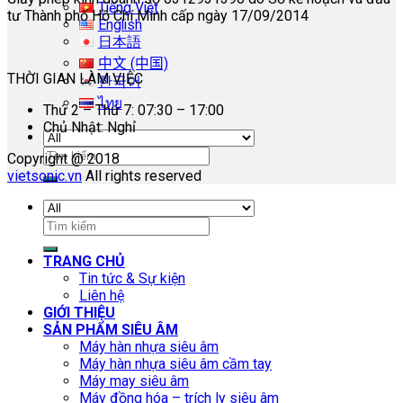
Tiếng Việt
tư Thành phố Hồ Chí Minh cấp ngày 17/09/2014
English
日本語
中文 (中国)
THỜI GIAN LÀM VIỆC
한국어
ไทย
Thứ 2 – Thứ 7: 07:30 – 17:00
Chủ Nhật: Nghỉ
Tìm
Copyright @ 2018
kiếm:
vietsonic.vn
All rights reserved
Tìm
kiếm:
TRANG CHỦ
Tin tức & Sự kiện
Liên hệ
GIỚI THIỆU
SẢN PHẨM SIÊU ÂM
Máy hàn nhựa siêu âm
Máy hàn nhựa siêu âm cầm tay
Máy may siêu âm
Máy đồng hóa – trích ly siêu âm