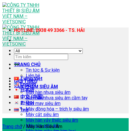
Skip
to
content
HOTLINE: 0938 49 3366 - TS. HẢI
Tìm
kiếm:
TRANG CHỦ
Tin tức & Sự kiện
Liên hệ
Tiếng Việt
GIỚI THIỆU
English
SẢN PHẨM SIÊU ÂM
日本語
Máy hàn nhựa siêu âm
中文 (中国)
Máy hàn nhựa siêu âm cầm tay
한국어
Máy may siêu âm
Máy đồng hóa – trích ly siêu âm
ไทย
Máy cắt siêu âm
Máy hàn vảy thiếc siêu âm
Máy rửa siêu âm
Trang chủ
/
Máy Hàn Siêu Âm