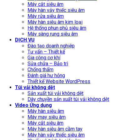
Máy cắt siêu âm
Máy hàn vảy thiếc siêu âm
Máy rửa siêu âm
Máy hàn siêu âm kim loại
Hệ thống phun phủ siêu âm
Máy sàng rung siêu âm
DỊCH VỤ
Đào tạo doanh nghiệp
Tư vấn – Thiết kế
Gia công cơ khí
Sửa chữa – Bảo trì
Chống thấm
Đánh giá hư hỏng
Thiết kế Website WordPress
Túi vải không dệt
Sản xuất túi vải không dệt
Dây chuyền sản xuất túi vải không dệt
Video Ứng dụng
Máy hàn siêu âm
Máy may siêu âm
Máy cắt siêu âm
Máy hàn siêu âm cầm tay
Máy hàn vảy thiếc siêu âm