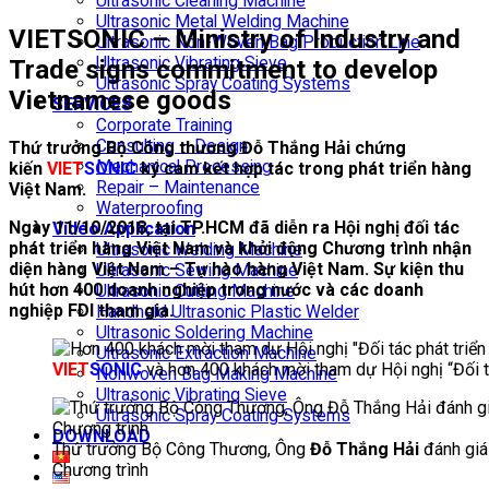
Ultrasonic Cleaning Machine
Ultrasonic Metal Welding Machine
VIETSONIC – Ministry of Industry and
Ultrasonic Non-Woven Bag Production Line
Ultrasonic Vibrating Sieve
Trade signs commitment to develop
Ultrasonic Spray Coating Systems
Vietnamese goods
SERVICES
Corporate Training
Consulting – Design
Thứ trưởng Bộ Công thương Đỗ Thắng Hải chứng
Mechanical Processing
kiến
VIET
SONIC
ký cam kết hợp tác trong phát triển hàng
Repair – Maintenance
Việt Nam.
Waterproofing
Ngày 11/10/2018, tại TP.HCM đã diễn ra Hội nghị đối tác
Video Application
phát triển hàng Việt Nam và khởi động Chương trình nhận
Ultrasonic Welding Machine
diện hàng Việt Nam – Tự hào hàng Việt Nam. Sự kiện thu
Ultrasonic Sewing Machine
hút hơn 400 doanh nghiệp trong nước và các doanh
Ultrasonic Cutting Machine
nghiệp FDI tham gia.
Handheld Ultrasonic Plastic Welder
Ultrasonic Soldering Machine
Ultrasonic Extraction Machine
VIET
SONIC
và hơn 400 khách mời tham dự Hội nghị “Đối t
Nonwoven Bag Making Machine
Ultrasonic Vibrating Sieve
Ultrasonic Spray Coating Systems
DOWNLOAD
Thứ trưởng Bộ Công Thương, Ông
Đỗ Thắng Hải
đánh giá
Chương trình