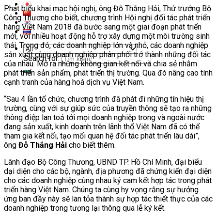
Phát biểu khai mạc hội nghị, ông Đỗ Thắng Hải, Thứ trưởng Bộ
Công Thương cho biết, chương trình Hội nghị đối tác phát triển
hàng Việt Nam 2018 đã bước sang một giai đoạn phát triển
mới, với nhiều hoạt động hỗ trợ xây dựng một môi trường sinh
thái. Trong đó, các doanh nghiệp lớn và nhỏ, các doanh nghiệp
sản xuất cùng doanh nghiệp phân phối trở thành những đối tác
Search for:
của nhau. Mở ra những không gian kết nối và chia sẻ nhằm
phát triển sản phẩm, phát triển thị trường. Qua đó nâng cao tính
cạnh tranh của hàng hoá dịch vụ Việt Nam.
“Sau 4 lần tổ chức, chương trình đã phát đi những tín hiệu thị
trường, cùng với sự giúp sức của truyền thông sẽ tạo ra những
thông điệp lan toả tới mọi doanh nghiệp trong và ngoài nước
đang sản xuất, kinh doanh trên lãnh thổ Việt Nam đã có thể
tham gia kết nối, tạo mối quan hệ đối tác phát triển lâu dài”,
ông
Đỗ Thắng Hải
cho biết thêm.
Lãnh đạo Bộ Công Thương, UBND TP. Hồ Chí Minh, đại biểu
dại diện cho các bộ, ngành, địa phương đã chứng kiến đại diện
cho các doanh nghiệp cùng nhau ký cam kết hợp tác trong phát
triển hàng Việt Nam. Chúng ta cùng hy vọng rằng sự hưởng
ứng ban đầy này sẽ lan tỏa thành sự hợp tác thiết thực của các
doanh nghiệp trong tương lại thông qua lễ ký kết.