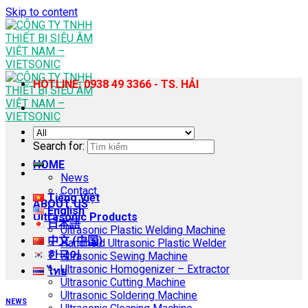
Skip to content
HOTLINE: 0938 49 3366 - TS. HẢI
Search for:
HOME
News
Contact
Tiếng Việt
ABOUT US
English
Ultrasonic Products
日本語
Ultrasonic Plastic Welding Machine
中文 (中国)
Handheld Ultrasonic Plastic Welder
한국어
Ultrasonic Sewing Machine
Ultrasonic Homogenizer – Extractor
ไทย
Ultrasonic Cutting Machine
Ultrasonic Soldering Machine
NEWS