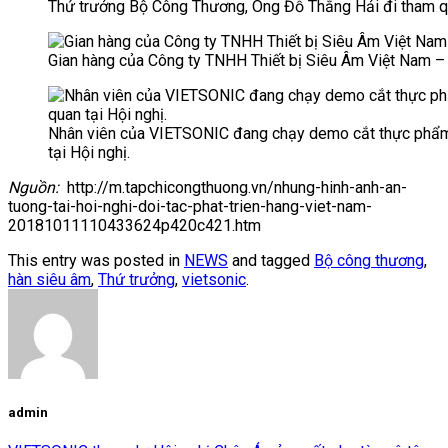
Thứ trưởng Bộ Công Thương, Ông Đỗ Thắng Hải đi tham q
Gian hàng của Công ty TNHH Thiết bị Siêu Âm Việt Nam 
Nhân viên của VIETSONIC đang chạy demo cắt thực phẩm
tại Hội nghị.
Nguồn:
http://m.tapchicongthuong.vn/nhung-hinh-anh-an-
tuong-tai-hoi-nghi-doi-tac-phat-trien-hang-viet-nam-
20181011110433624p420c421.htm
This entry was posted in
NEWS
and tagged
Bộ công thương
,
hàn siêu âm
,
Thứ trưởng
,
vietsonic
.
admin