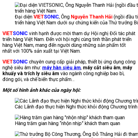
Đại diện
VIET
SONIC
, Ông
Nguyễn Thanh Hải
(ngồi đầu t
triển hàng Việt Nam dưới sự chứng kiến của Thứ trưởng 
VIET
SONIC
vinh hạnh được mời tham dự Hội nghị Đối tác phát
triển hàng Việt Nam. Đến với hội nghị cùng tinh thần phát triển
hàng Việt Nam, mang đến người dùng những sản phẩm tốt
nhất với 100% sản xuất tại Việt Nam.
VIET
SONIC
chuyên cung cấp giải pháp, thiết bị ứng dụng công
nghệ siêu âm như:
máy hàn siêu âm
,
máy cắt siêu âm
,
máy
khuấy và trích ly siêu âm
vào ngành công nghiệp bao bì,
đóng gói, và chế biến thực phẩm…
Một số hình ảnh khác của ngày hội:
Các Lãnh đạo thực hiện Nghi thức khỏi động Chương trình
Hàng trăm gian hàng “nhộn nhịp” khách tham quan